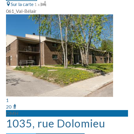
Sur la carte
1 x
061_Val-Bélair
1
20
OMH
1035, rue Dolomieu