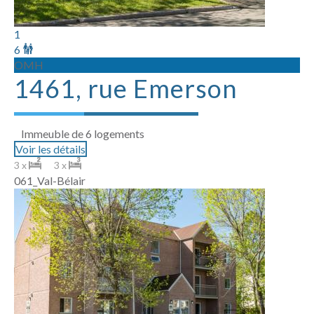
1
6
OMH
1461, rue Emerson
Immeuble de 6 logements
Voir les détails
3 x
3 x
061_Val-Bélair