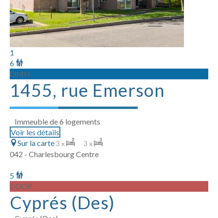
1
6
OMH
1455, rue Emerson
Immeuble de 6 logements
Voir les détails
Sur la carte
3 x
3 x
042 - Charlesbourg Centre
5
COOP
Cyprés (Des)