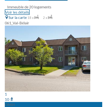
Immeuble de 20 logements
Voir les détails
Sur la carte
18 x
2 x
061_Val-Bélair
1
10
OMH