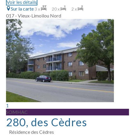
Voir les détails
Sur la carte
3 x
20 x
2 x
017 - Vieux-Limoilou Nord
1
SOMHAC
280, des Cèdres
Résidence des Cèdres