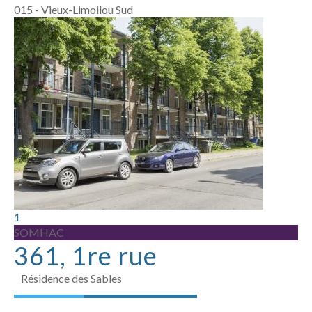
015 - Vieux-Limoilou Sud
1
SOMHAC
361, 1re rue
Résidence des Sables