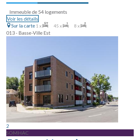
Immeuble de 54 logements
Voir les détails
Sur la carte
1 x
45 x
8 x
013 - Basse-Ville Est
2
SOMHAC