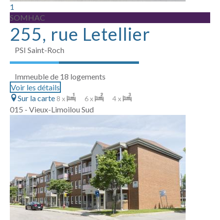
1
SOMHAC
255, rue Letellier
PSI Saint-Roch
Immeuble de 18 logements
Voir les détails
Sur la carte
8 x
6 x
4 x
015 - Vieux-Limoilou Sud