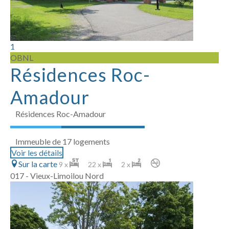
1
OBNL
Résidences Roc-
Amadour
Résidences Roc-Amadour
Immeuble de 17 logements
Voir les détails
Sur la carte
9 x
22 x
2 x
017 - Vieux-Limoilou Nord